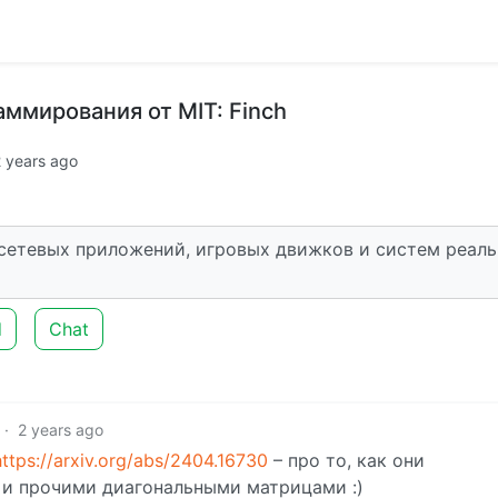
ммирования от MIT: Finch
 years ago
 сетевых приложений, игровых движков и систем реаль
d
Chat
·
2 years ago
https://arxiv.org/abs/2404.16730
– про то, как они
 и прочими диагональными матрицами :)