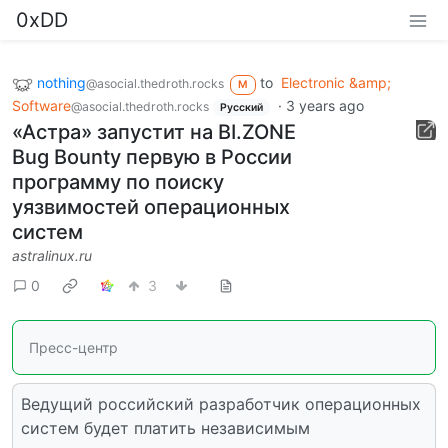
0xDD
nothing
to
Electronic &amp;
@asocial.thedroth.rocks
M
Software
·
3 years ago
@asocial.thedroth.rocks
Русский
«Астра» запустит на BI.ZONE
Bug Bounty первую в России
программу по поиску
уязвимостей операционных
систем
astralinux.ru
0
3
Пресс-центр
Ведущий российский разработчик операционных
систем будет платить независимым