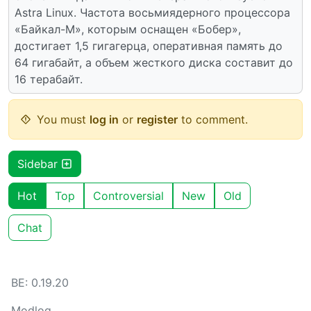
Astra Linux. Частота восьмиядерного процессора
«Байкал-М», которым оснащен «Бобер»,
достигает 1,5 гигагерца, оперативная память до
64 гигабайт, а объем жесткого диска составит до
16 терабайт.
You must
log in
or
register
to comment.
Sidebar
Hot
Top
Controversial
New
Old
Chat
BE: 0.19.20
Modlog