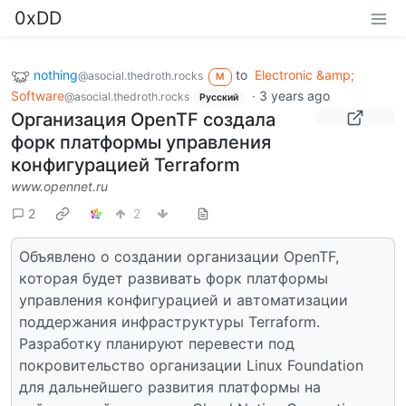
0xDD
nothing
to
Electronic &amp;
@asocial.thedroth.rocks
M
Software
·
3 years ago
@asocial.thedroth.rocks
Русский
Организация OpenTF создала
форк платформы управления
конфигурацией Terraform
www.opennet.ru
2
2
Объявлено о создании организации OpenTF,
которая будет развивать форк платформы
управления конфигурацией и автоматизации
поддержания инфраструктуры Terraform.
Разработку планируют перевести под
покровительство организации Linux Foundation
для дальнейшего развития платформы на