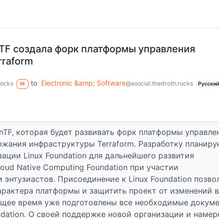
TF создала форк платформы управления
rraform
to
Electronic &amp; Software
rocks
@asocial.thedroth.rocks
M
Русски
nTF, которая будет развивать форк платформы управле
жания инфраструктуры Terraform. Разработку планиру
ации Linux Foundation для дальнейшего развития
ud Native Computing Foundation при участии
 энтузиастов. Присоединение к Linux Foundation позво
арактера платформы и защитить проект от изменений в
ящее время уже подготовлены все необходимые докум
ndation. О своей поддержке новой организации и наме