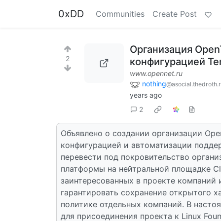
0xDD
Communities
Create Post
Организация Open
2
конфигурацией Te
www.opennet.ru
nothing
@asocial.thedroth.
years ago
2
Объявлено о создании организации Ope
конфигурацией и автоматизации поддер
перевести под покровительство организ
платформы на нейтральной площадке Clo
заинтересованных в проекте компаний и
гарантировать сохранение открытого х
политике отдельных компаний. В насто
для присоединения проекта к Linux Fou