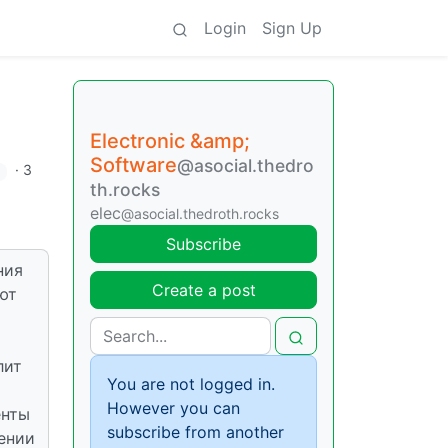
Login
Sign Up
Electronic &amp;
Software
@asocial.thedro
·
3
й
th.rocks
elec
@asocial.thedroth.rocks
Subscribe
ния
Create a post
ют
лит
You are not logged in.
However you can
енты
subscribe from another
рении