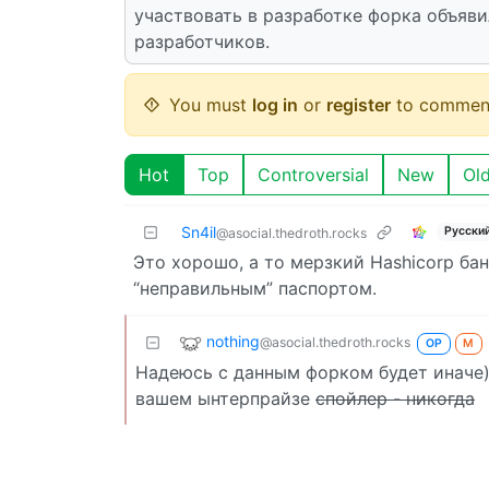
участвовать в разработке форка объяви
разработчиков.
You must
log in
or
register
to commen
Hot
Top
Controversial
New
Ol
Sn4il
Русски
@asocial.thedroth.rocks
Это хорошо, а то мерзкий Hashicorp бан
“неправильным” паспортом.
nothing
@asocial.thedroth.rocks
OP
M
Надеюсь с данным форком будет иначе) 
вашем ынтерпрайзе
спойлер - никогда