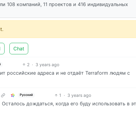
ли 108 компаний, 11 проектов и 416 индивидуальных
t.
d
Chat
2
·
3 years ago
й
ит российские адреса и не отдаёт Terraform людям с
1
·
3 years ago
Русский
Осталось дождаться, когда его буду использовать в э